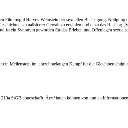
n Filmmogul Harvey Weinstein der sexuellen Belästigung, Nötigung ode
 Geschichten sexualisierter Gewalt zu erzählen und dazu das Hashtag
us und ist ein Synonym geworden für das Erleben und Offenlegen sexual
r ein Meilenstein im jahrzehntelangen Kampf für die Gleichberechtigu
219a StGB abgeschafft. Ärzt*innen können von nun an Informationen ü