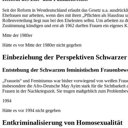
Seit der Reform in Westdeutschland erlaubt das Gesetz u.a. ausdrück
Ehefrauen nur arbeiten, wenn dies mit ihren „Pflichten als Hausfrau 
Rollenverteilung liegt nun bei den Eheleuten selbst. Um arbeiten zu 
Zustimmung kündigen und erst ab 1962 durften Frauen ein eigenes K
Mitte der 1980er
Hätte es vor Mitte der 1980er nicht gegeben
Einbeziehung der Perspek­tiven Schwarze
Entstehung der Schwarzen feministischen Frauenbe
„Frausein“ und Feminismus war bisher vorwiegend von weißen Frauen 
insbesondere die Afro-Deutsche May Ayim stark für die Sichtbarkei
Frauen in der Nachkriegszeit. Sie trugen maßgeblich zum Problembew
1994
Hätte es vor 1994 nicht gegeben
Entkrimi­nalisierung von Homo­sexualität