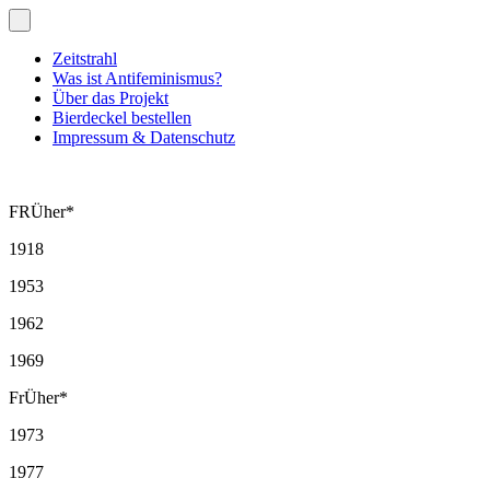
Skip
to
the
Zeitstrahl
content
Was ist Antifeminismus?
Über das Projekt
Bierdeckel bestellen
Impressum & Datenschutz
FRÜher*
1918
1953
1962
1969
FrÜher*
1973
1977