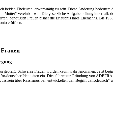
lich beiden Eheleuten, erwerbstätig zu sein. Diese Änderung bedeutet
und Mutter“ vereinbar war. Die gesetzliche Aufgabenteilung innerhalb 
dürfen, benötigten Frauen bisher die Erlaubnis ihres Ehemanns. Bis 19
onto eröffnen.
r Frauen
wegung
geprägt, Schwarze Frauen wurden kaum wahrgenommen. Jetzt begannen s
t afro-deutscher Identitäten ein. Dies führte zur Gründung von ADEF
usstsein über Rassismus bei, entwickelten den Begriff „afrodeutsch“ 